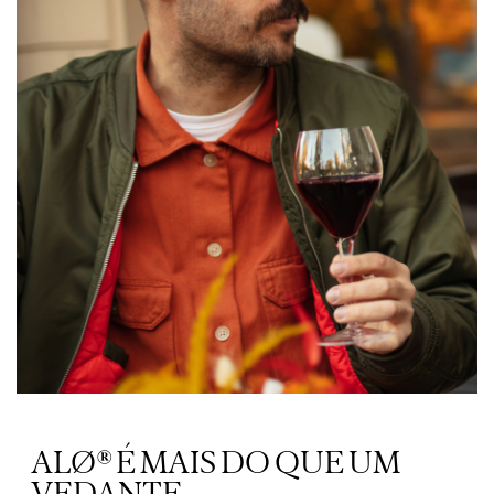
?>
ALØ® É MAIS DO QUE UM
VEDANTE.