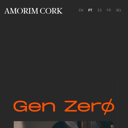
EN
PT
ES
FR
BG