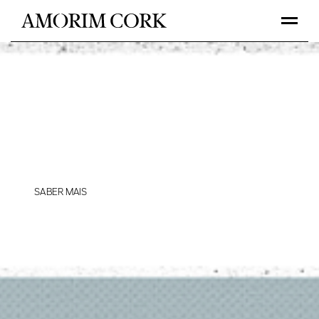
AMORIM CORK
ALØ®
ALØ® é uma gama de rolhas de cortiça concebida para beb
NoLo — vinhos tranquilos, espumantes e espirituosos —
pensada para garantir desempenho, segurança e experiênci
elevando vinhos com baixo teor alcoólico e sem álcool.
SABER MAIS