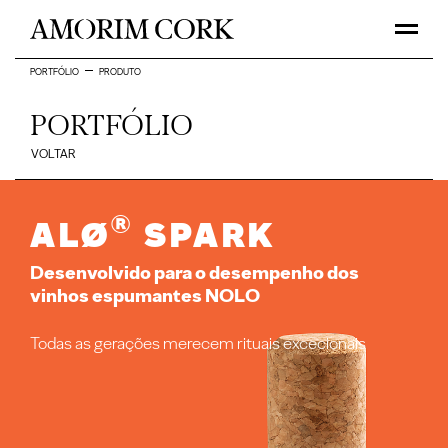
PORTFÓLIO
PRODUTO
PORTFÓLIO
VOLTAR
®
ALØ
Spark
Desenvolvido para o desempenho dos
vinhos espumantes NOLO
Todas as gerações merecem rituais excecionais