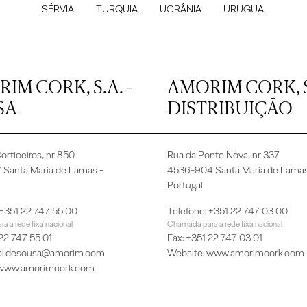
SÉRVIA
TURQUIA
UCRÂNIA
URUGUAI
IM CORK, S.A. -
AMORIM CORK, S
SA
DISTRIBUIÇÃO
orticeiros, nr 850
Rua da Ponte Nova, nr 337
Santa Maria de Lamas -
4536-904 Santa Maria de Lamas
Portugal
 +351 22 747 55 00
Telefone: +351 22 747 03 00
 a rede fixa nacional
Chamada para a rede fixa nacional
 22 747 55 01
Fax: +351 22 747 03 01
al.desousa@amorim.com
Website:
www.amorimcork.com
www.amorimcork.com