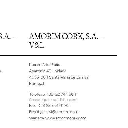
.A. –
AMORIM CORK, S.A. –
V&L
Rua do Alto Picão
 -
Apartado 49 - Valada
4536-904 Santa Maria de Lamas -
Portugal
Telefone: +351 22 744 36 11
Chamada para a rede fixa nacional
Fax: +351 22 744 61 95
Email:
geral.vl@amorim.com
Website:
www.amorimcork.com