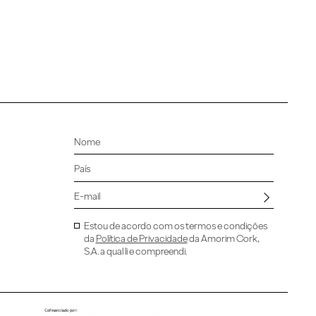
Estou de acordo com os termos e condições
da
Política de Privacidade
da Amorim Cork,
S.A. a qual li e compreendi.