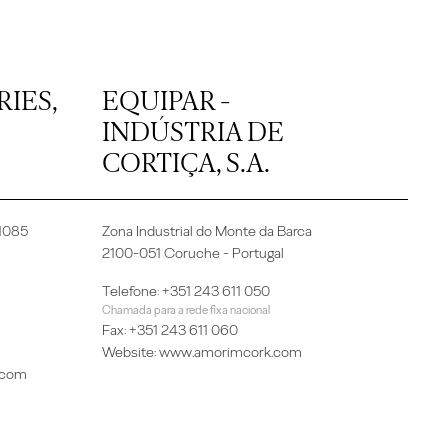
IES,
EQUIPAR -
INDÚSTRIA DE
CORTIÇA, S.A.
-1085
Zona Industrial do Monte da Barca
2100-051 Coruche - Portugal
Telefone: +351 243 611 050
Chamada para a rede fixa nacional
Fax: +351 243 611 060
Website:
www.amorimcork.com
.com