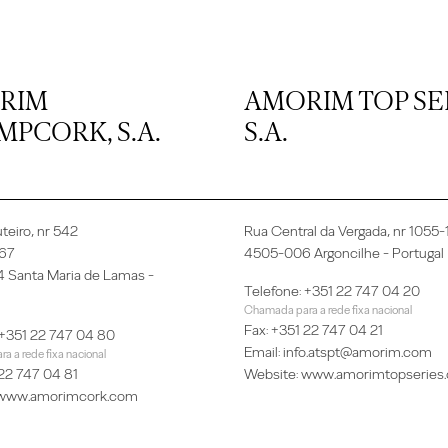
RIM
AMORIM TOP SER
PCORK, S.A.
S.A.
teiro, nr 542
Rua Central da Vergada, nr 1055
 67
4505-006 Argoncilhe - Portugal
 Santa Maria de Lamas -
Telefone: +351 22 747 04 20
Chamada para a rede fixa nacional
Fax: +351 22 747 04 21
 +351 22 747 04 80
Email:
info.atspt@amorim.com
 a rede fixa nacional
 22 747 04 81
Website:
www.amorimtopseries
www.amorimcork.com