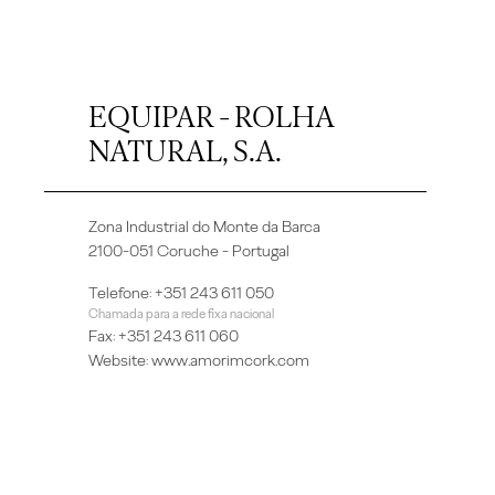
EQUIPAR - ROLHA
NATURAL, S.A.
Zona Industrial do Monte da Barca
2100-051 Coruche - Portugal
Telefone: +351 243 611 050
Chamada para a rede fixa nacional
Fax: +351 243 611 060
Website:
www.amorimcork.com