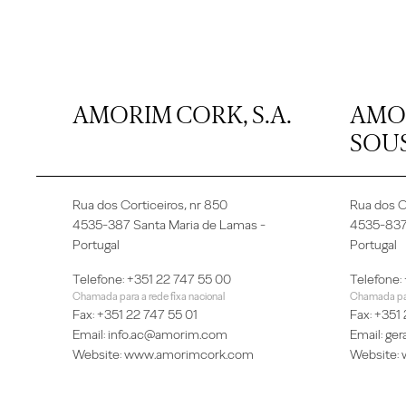
AMORIM CORK, S.A.
AMOR
SOU
Rua dos Corticeiros, nr 850
Rua dos C
4535-387 Santa Maria de Lamas -
4535-837 
Portugal
Portugal
Telefone: +351 22 747 55 00
Telefone:
Chamada para a rede fixa nacional
Chamada para
Fax: +351 22 747 55 01
Fax: +351
Email:
info.ac@amorim.com
Email:
ger
Website:
www.amorimcork.com
Website: