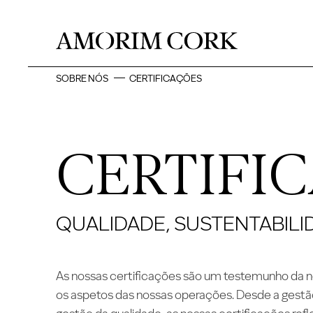
SOBRE NÓS
CERTIFICAÇÕES
CERTIFI
QUALIDADE, SUSTENTABILI
As nossas certificações são um testemunho da 
os aspetos das nossas operações. Desde a gestã