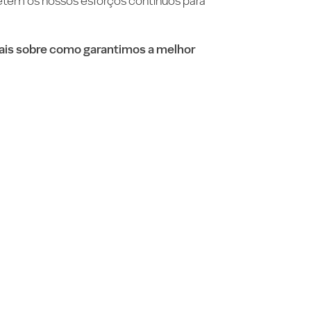
letem os nossos esforços contínuos para
ais sobre como garantimos a melhor