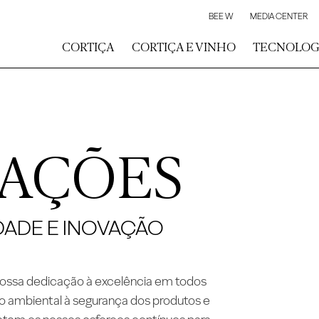
BEE W
MEDIA CENTER
CORTIÇA
CORTIÇA E VINHO
TECNOLOG
CAÇÕES
DADE E INOVAÇÃO
nossa dedicação à excelência em todos
o ambiental à segurança dos produtos e