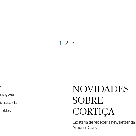
1
2
»
NOVIDADES
e
ndições
SOBRE
rivacidade
CORTIÇA
Cookies
Gostaria de receber a newsletter da
Amorim Cork