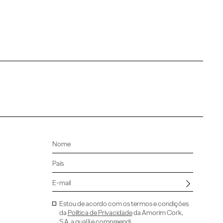
Estou de acordo com os termos e condições
da
Política de Privacidade
da Amorim Cork,
S.A. a qual li e compreendi.