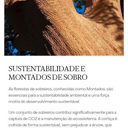
SUSTENTABILIDADE E
MONTADOS DE SOBRO
As florestas de sobreiros, conhecidas como
Montados
, são
essenciais para a sustentabilidade ambiental e uma força
motriz do desenvolvimento sustentável.
Um
conjunto de sobreiros
contribui significativamente para a
captura de CO2 e a manutenção do ecossistema.
A cortiça é
colhida de forma sustentável, sem prejudicar a árvore, que