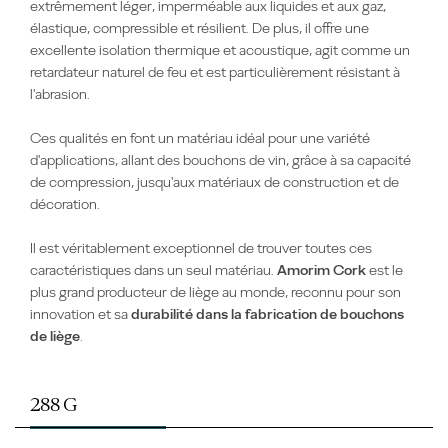
extrêmement léger, imperméable aux liquides et aux gaz,
élastique, compressible et résilient.
De plus, i
l offre une
excellente isolation thermique et acoustique,
agit comme un
retardateur naturel de feu et est
particulièrement
résistant à
l'abrasion.
Ces qualités
en font un matériau
idéal pour une variété
d'applications,
allant
des bouchons de vin,
grâce à
sa capacité
de compression,
jusqu'
aux matériaux de construction et de
décoration.
Il
est véritablement exceptionnel
de t
rouver toutes ces
caractéristiques dans un seul matériau.
Amorim Cork
est le
plus grand producteur de liège au monde, reconnu pour son
innovation et sa
durabilité dans la
fabrication
de bouchons
de liège
.
288 G