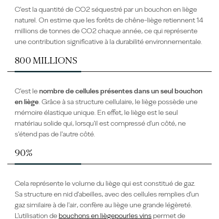
C'est la q
uantité de
CO2 séquestré par un bouchon en liège
naturel
. On estime que les forêts de chêne-liège retiennent 14
millions de tonnes de CO2
chaque année
, ce qui
représente
une contribution significative à la durabilité environnementale.
800 MILLIONS
C'est le
n
ombre de cellules présentes dans un seul bouchon
en liège
. Grâce à sa structure cellulaire, le liège
possède
une
mémoire élastique unique.
En effet, l
e liège est le seul
matériau
solide qui, lorsqu'il est compressé d'un côté, ne
s'étend pas de l'autre côté.
90%
Cela représente l
e volume du liège
qui
est
constitué
d
e
gaz.
Sa structure en nid d'abeilles, avec des cellules remplies d'un
gaz similaire à de l'air
, confère au
liège
une grande légèreté
.
L'utilisation de
bouchons en liège
pour
les vins
permet de