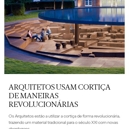
ARQUITETOS USAM CORTIÇA
DE MANEIRAS
REVOLUCIONÁRIAS
Os Arquitetos estão a
utilizar a cortiça de
forma revolucionária
,
trazendo um material tradicional para o século XXI com novas
abordagens.