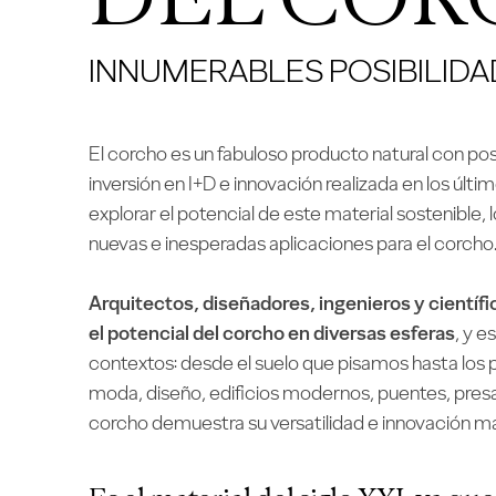
INNUMERABLES POSIBILIDA
El
corcho
es un fabuloso producto natural con posi
inversión en I+D e innovación realizada en los últi
explorar el potencial de este material sostenible, 
nuevas e inesperadas aplicaciones para el corcho
Arquitectos, diseñadores, ingenieros y científ
el potencial del corcho en diversas esferas
, y 
contextos: desde el suelo que pisamos hasta los 
moda
,
diseño
,
edificios modernos, puentes, pres
corcho demuestra su versatilidad e innovación má