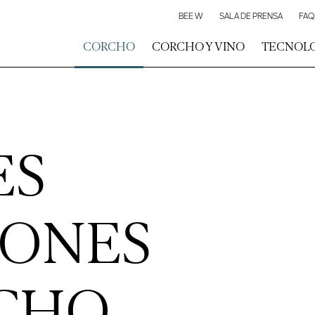
BEE W
SALA DE PRENSA
FAQ
CORCHO
CORCHO Y VINO
TECNOL
ES
IONES
CHO