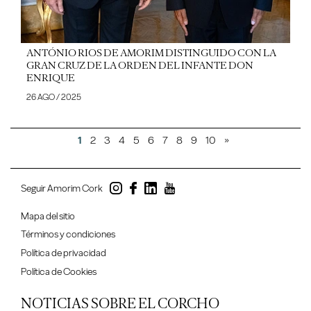
ANTÓNIO RIOS DE AMORIM DISTINGUIDO CON LA
GRAN CRUZ DE LA ORDEN DEL INFANTE DON
ENRIQUE
26 AGO / 2025
1
2
3
4
5
6
7
8
9
10
»
Seguir Amorim Cork
Mapa del sitio
Términos y condiciones
Política de privacidad
Política de Cookies
NOTICIAS SOBRE EL CORCHO