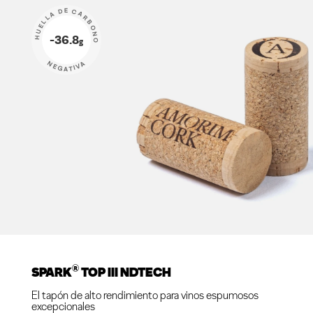
HUELLA DE CARBONO
-36.8
g
NEGATIVA
®
SPARK
TOP III NDTECH
El tapón de alto rendimiento para vinos espumosos
excepcionales