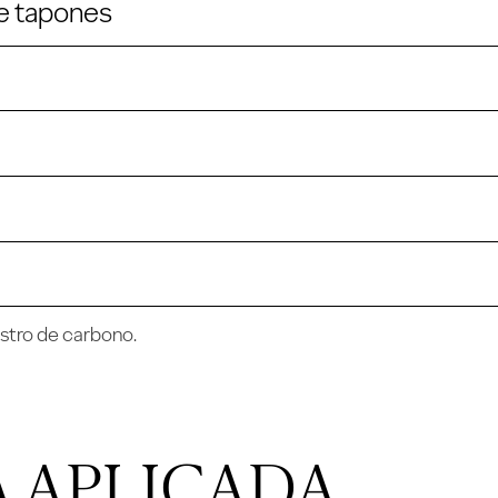
e tapones
estro de carbono.
 APLICADA