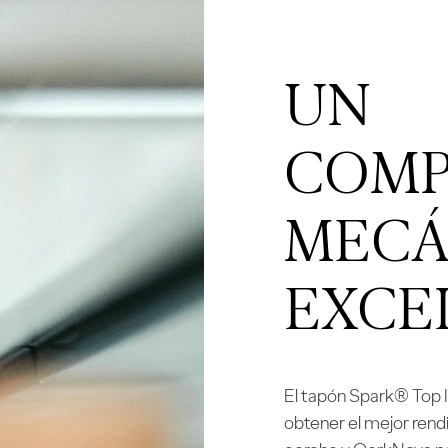
UN
COMP
MECÁ
EXCE
El tapón Spark® Top I
obtener el mejor rend