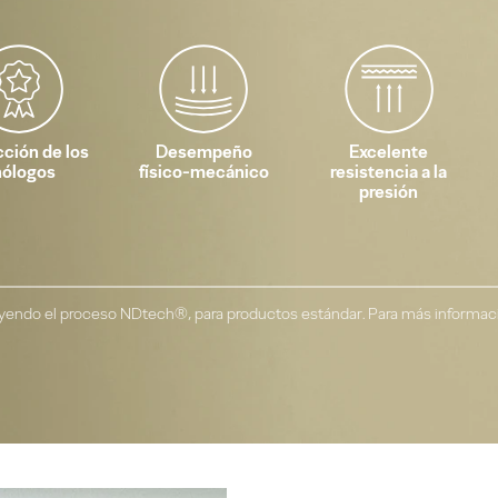
cción de los
Desempeño
Excelente
nólogos
físico-mecánico
resistencia a la
presión
luyendo el proceso NDtech®, para productos estándar. Para más informac