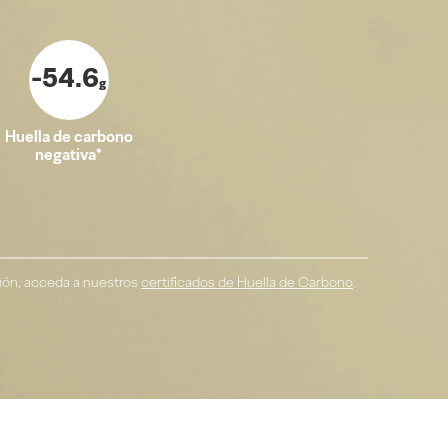
-54.6
g
Huella de carbono
negativa*
ión, acceda a nuestros
certificados de Huella de Carbono
.