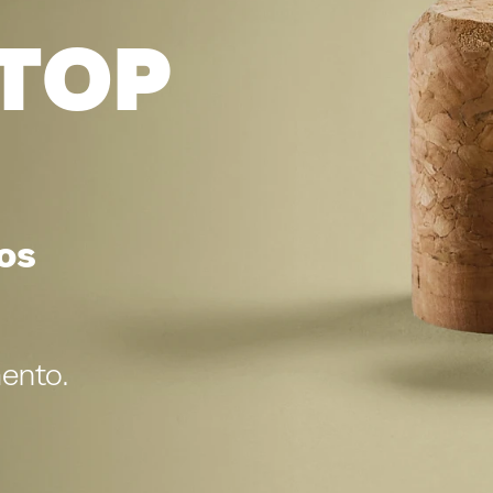
Top
nos
ento.