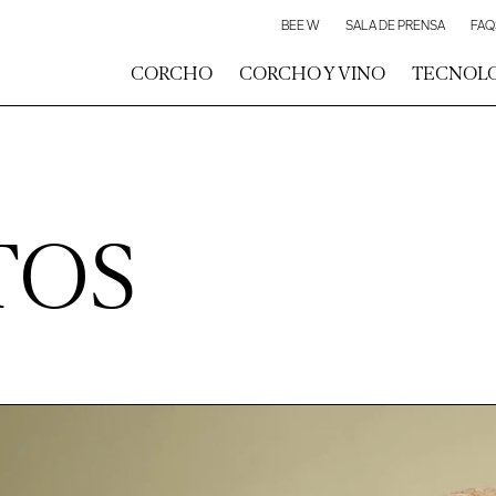
BEE W
SALA DE PRENSA
FAQ
CORCHO
CORCHO Y VINO
TECNOL
TOS