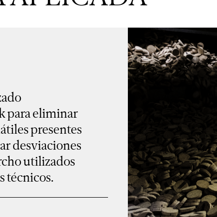
zado
 para eliminar
átiles presentes
ar desviaciones
rcho utilizados
s técnicos.