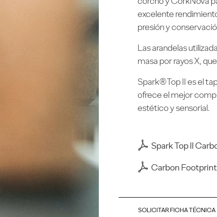
corcho y CorkNova par
excelente rendimiento,
presión y conservación
Las arandelas utilizad
masa por rayos X, que
Spark®Top II es el tap
ofrece el mejor comp
estético y sensorial.
Spark Top II Carb
Carbon Footprint
SOLICITAR FICHA TÉCNICA