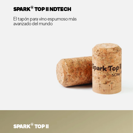
®
SPARK
TOP II NDTECH
El tapón para vino espumoso más
avanzado del mundo
®
SPARK
TOP II