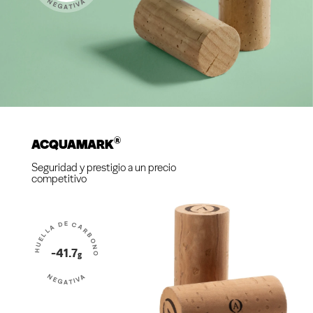
NEGATIVA
®
ACQUAMARK
Seguridad y prestigio a un precio
competitivo
HUELLA DE CARBONO
-41.7
g
NEGATIVA