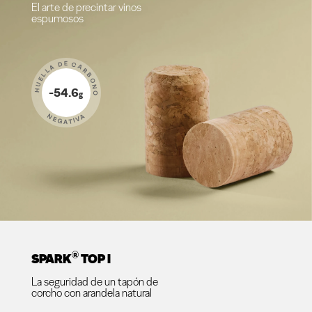
El arte de precintar vinos
espumosos
HUELLA DE CARBONO
-54.6
g
NEGATIVA
®
SPARK
TOP I
La seguridad de un tapón de
corcho con arandela natural