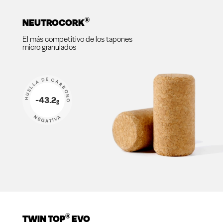
®
NEUTROCORK
El más competitivo de los tapones
micro granulados
HUELLA DE CARBONO
-43.2
g
NEGATIVA
®
TWIN TOP
EVO