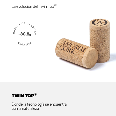
®
La evolución del Twin Top
HUELLA DE CARBONO
-36.8
g
NEGATIVA
®
TWIN TOP
Donde la tecnología se encuentra
con la naturaleza