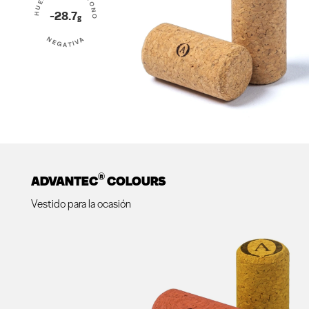
HUELLA DE CARBONO
-28.7
g
NEGATIVA
®
ADVANTEC
COLOURS
Vestido para la ocasión