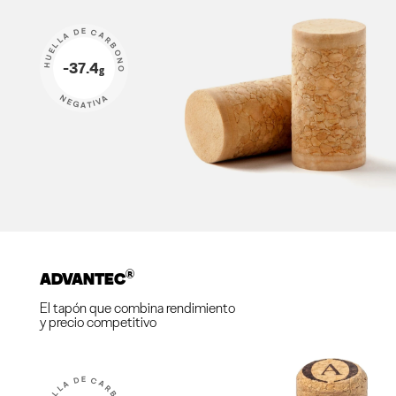
HUELLA DE CARBONO
-37.4
g
NEGATIVA
®
ADVANTEC
El tapón que combina rendimiento
y precio competitivo