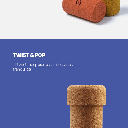
TWIST & POP
El twist inesperado para los vinos
tranquilos