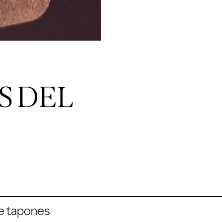
S DEL
e tapones