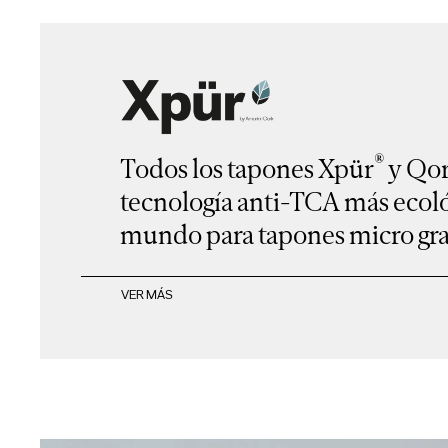
®
Todos los tapones Xpür
y Qo
tecnología anti-TCA más ecológ
mundo para tapones micro gr
VER MÁS