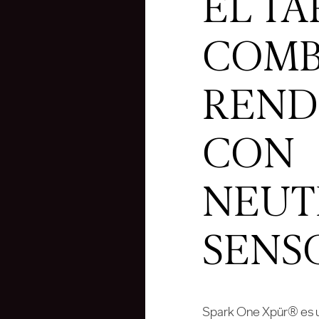
EL T
COMB
REND
CON
NEUT
SENS
Spark One Xpür® es u