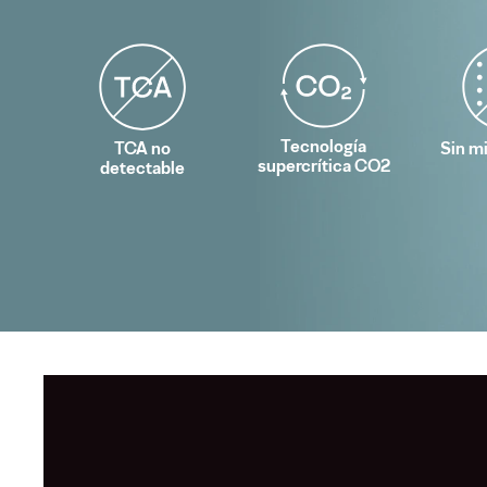
Tecnología
TCA no
Sin m
supercrítica CO2
detectable