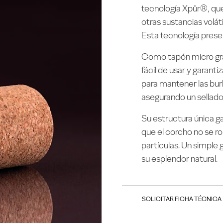
tecnología Xpür®, que 
otras sustancias volá
Esta tecnología preser
Como tapón micro gr
fácil de usar y garanti
para mantener las bur
asegurando un sellado
Su estructura única ga
que el corcho no se 
partículas. Un simple 
su esplendor natural.
SOLICITAR FICHA TÉCNICA