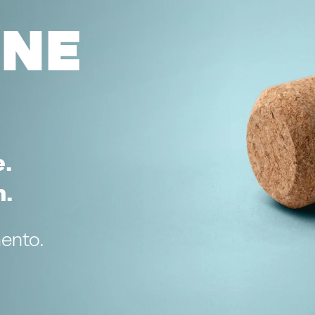
One
.
n.
ento.