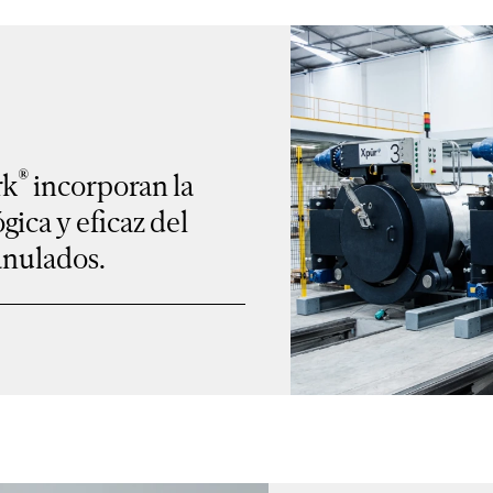
®
rk
incorporan la
ica y eficaz del
anulados.