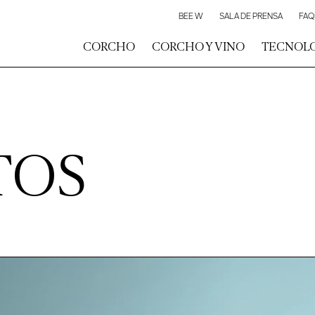
BEE W
SALA DE PRENSA
FAQ
CORCHO
CORCHO Y VINO
TECNOL
TOS