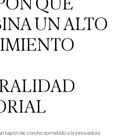
APÓN QUE
INA UN ALTO
IMIENTO
RALIDAD
ORIAL
n tapón de corcho sometido a la innovadora