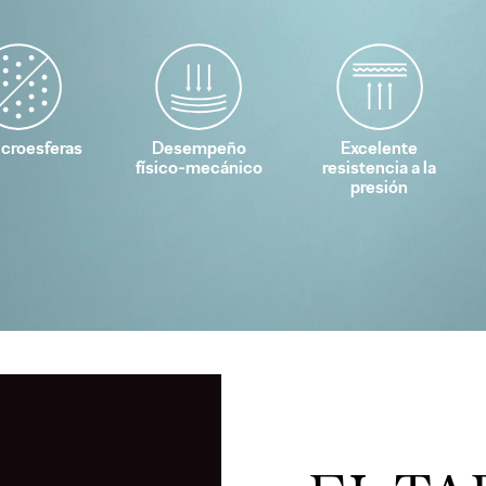
icroesferas
Desempeño
Excelente
físico-mecánico
resistencia a la
presión