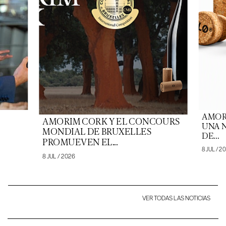
AMOR
AMORIM CORK Y EL CONCOURS
UNA 
MONDIAL DE BRUXELLES
DE...
PROMUEVEN EL...
8 JUL / 2
8 JUL / 2026
VER TODAS LAS NOTICIAS