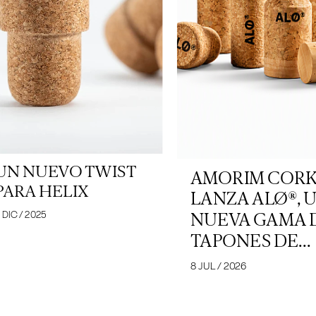
UN NUEVO TWIST
AMORIM COR
PARA HELIX
LANZA ALØ®, 
NUEVA GAMA 
 DIC / 2025
TAPONES DE...
8 JUL / 2026