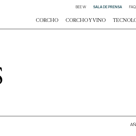
BEE W
SALA DE PRENSA
FAQ
CORCHO
CORCHO Y VINO
TECNOL
S