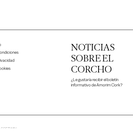
NOTICIAS
o
ondiciones
SOBRE EL
rivacidad
CORCHO
Cookies
¿Le gustaría recibir el boletín
informativo de Amorim Cork?
y
SOFTWAY
.