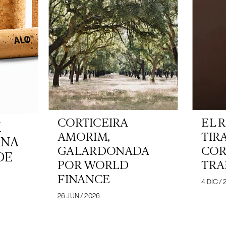
CORTICEIRA
EL 
K
AMORIM,
TIR
UNA
GALARDONADA
COR
DE
POR WORLD
TRA
FINANCE
4 DIC / 
26 JUN / 2026