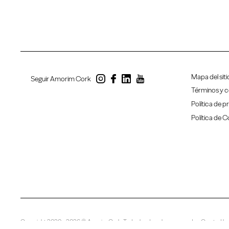
Mapa del siti
Seguir Amorim Cork
Términos y c
Política de p
Política de 
Copyright 2020 - 2026 © Amorim Cork. Todos los derechos reservados. Created b