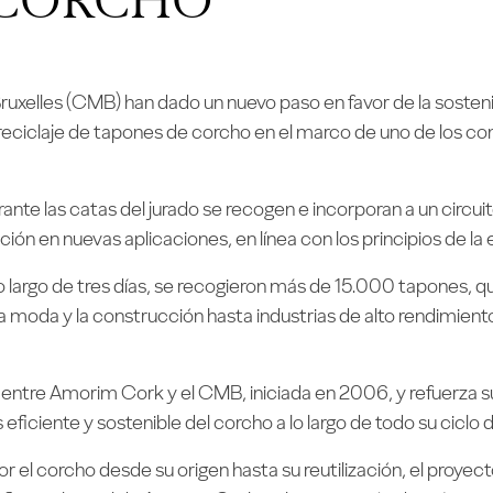
uxelles (CMB) han dado un nuevo paso en favor de la sosten
eciclaje de tapones de corcho en el marco de uno de los co
rante las catas del jurado se recogen e incorporan a un circui
ción en nuevas aplicaciones, en línea con los principios de la
lo largo de tres días, se recogieron más de 15.000 tapones,
 la moda y la construcción hasta industrias de alto rendimie
ción entre Amorim Cork y el CMB, iniciada en 2006, y refuerza
iciente y sostenible del corcho a lo largo de todo su ciclo d
r el corcho desde su origen hasta su reutilización, el proye