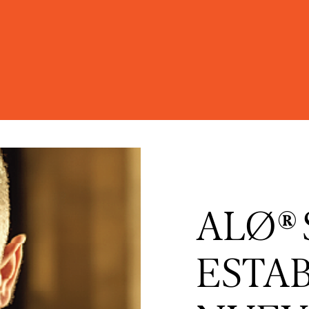
ALØ® 
ESTA