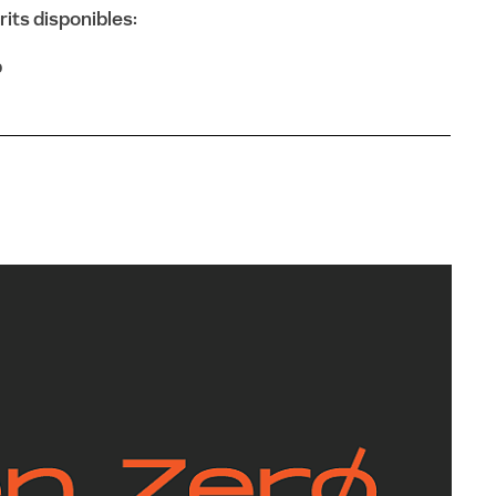
its disponibles:
p