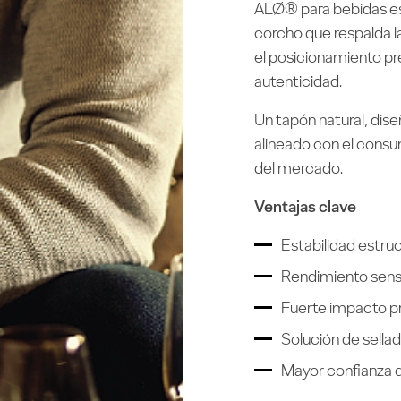
ALØ® para bebidas esp
corcho que respalda la
el posicionamiento pr
autenticidad.
Un tapón natural, dis
alineado con el cons
del mercado.
Ventajas clave
Estabilidad estruct
Rendimiento senso
Fuerte impacto p
Solución de sella
Mayor confianza 