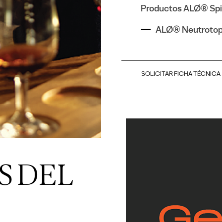
Productos ALØ® Spir
ALØ® Neutroto
SOLICITAR FICHA TÉCNICA
S DEL