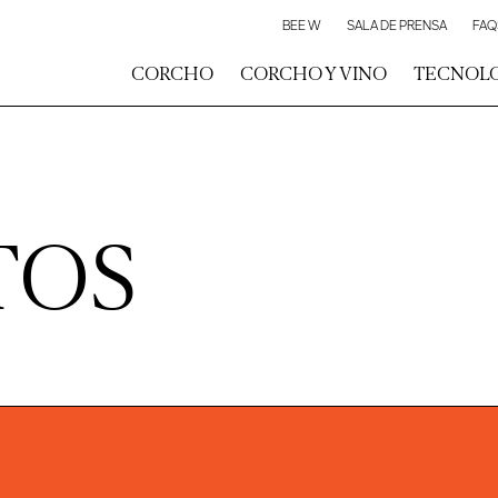
BEE W
SALA DE PRENSA
FAQ
CORCHO
CORCHO Y VINO
TECNOL
TOS