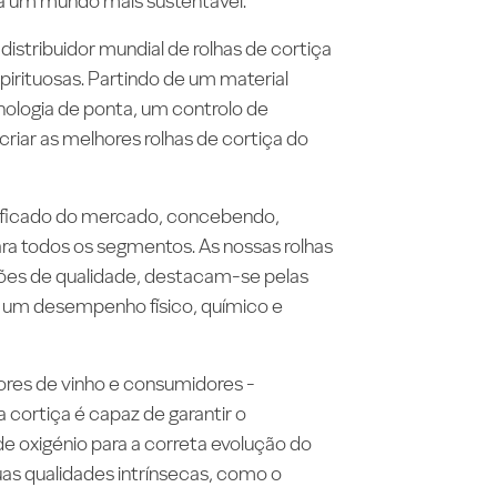
ra um mundo mais sustentável.
istribuidor mundial de rolhas de cortiça
pirituosas. Partindo de um material
cnologia de ponta, um controlo de
criar as melhores rolhas de cortiça do
sificado do mercado, concebendo,
ra todos os segmentos. As nossas rolhas
es de qualidade, destacam-se pelas
 e um desempenho físico, químico e
ores de vinho e consumidores -
 cortiça é capaz de garantir o
e oxigénio para a correta evolução do
uas qualidades intrínsecas, como o