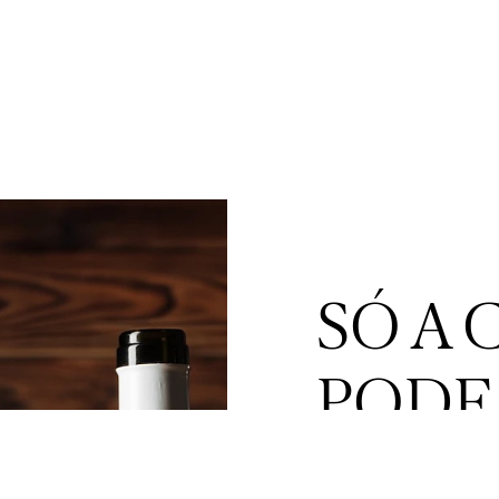
SÓ A 
PODE
PROP