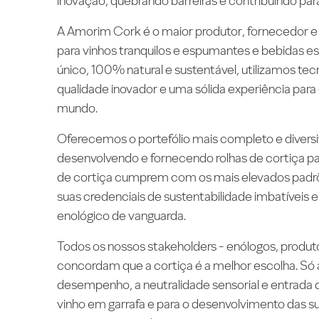
inovação, quebrando barreiras e contribuindo pa
A Amorim Cork é o maior produtor, fornecedor e d
para vinhos tranquilos e espumantes e bebidas es
único, 100% natural e sustentável, utilizamos te
qualidade inovador e uma sólida experiência para 
mundo.
Oferecemos o portefólio mais completo e diver
desenvolvendo e fornecendo rolhas de cortiça pa
de cortiça cumprem com os mais elevados padrõ
suas credenciais de sustentabilidade imbatíveis
enológico de vanguarda.
Todos os nossos stakeholders - enólogos, produt
concordam que a cortiça é a melhor escolha. Só a
desempenho, a neutralidade sensorial e entrada d
vinho em garrafa e para o desenvolvimento das s