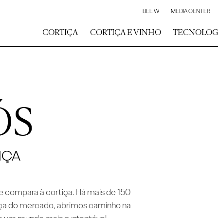
BEE W
MEDIA CENTER
CORTIÇA
CORTIÇA E VINHO
TECNOLOG
ÓS
IÇA
e compara à cortiça. Há mais de 150
iça do mercado, abrimos caminho na