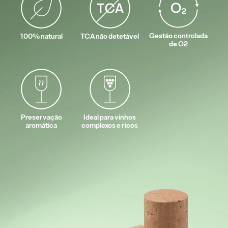
Gestão controlada
100% natural
TCA não detetável
de O2
Preservação
Ideal para vinhos
aromática
complexos e ricos