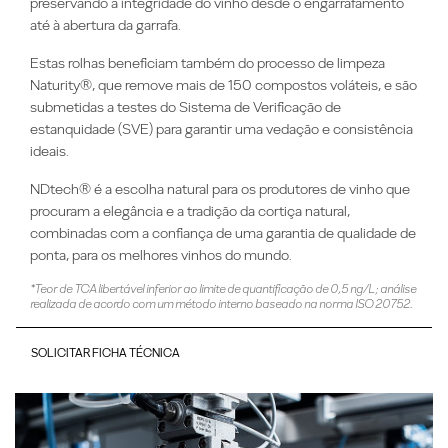
preservando a integridade do vinho desde o engarrafamento
até à abertura da garrafa.
Estas rolhas beneficiam também do processo de limpeza
Naturity®, que remove mais de 150 compostos voláteis, e são
submetidas a testes do Sistema de Verificação de
estanquidade (SVE) para garantir uma vedação e consistência
ideais.
NDtech® é a escolha natural para os produtores de vinho que
procuram a elegância e a tradição da cortiça natural,
combinadas com a confiança de uma garantia de qualidade de
ponta, para os melhores vinhos do mundo.
*Teor de TCA libertável inferior ao limite de quantificação de 0,5 ng/L; análise
realizada de acordo com um método interno baseado na norma ISO 20752.
SOLICITAR FICHA TÉCNICA