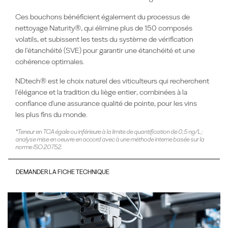
Ces bouchons bénéficient également du processus de
nettoyage Naturity®, qui élimine plus de 150 composés
volatils, et subissent les tests du système de vérification
de l'étanchéité (SVE) pour garantir une étanchéité et une
cohérence optimales.
NDtech® est le choix naturel des viticulteurs qui recherchent
l'élégance et la tradition du liège entier, combinées à la
confiance d'une assurance qualité de pointe, pour les vins
les plus fins du monde.
*Teneur en TCA égale ou inférieure à la limite de quantification de 0,5 ng/L;
analyse mise en oeuvre en accord avec à une méthode interne basée sur la
norme ISO 20752.
DEMANDER LA FICHE TECHNIQUE