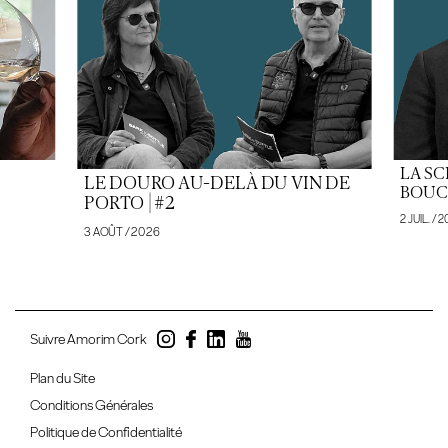
LA SC
LE DOURO AU-DELÀ DU VIN DE
BOUCH
PORTO | #2
2 JUIL. / 
3 AOÛT / 2026
Suivre Amorim Cork
Plan du Site
Conditions Générales
Politique de Confidentialité