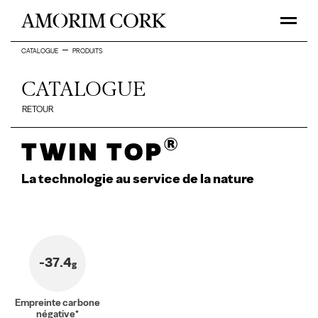
CATALOGUE
PRODUITS
CATALOGUE
RETOUR
®
Twin Top
La technologie au service de la nature
-37.4
g
Empreinte carbone
négative*