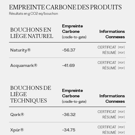
EMPREINTE CARBONE DES PRODUITS
Résultats en g CO2 eq/bouchon
Empreinte
BOUCHONS EN
Carbone
Informations
LIÈGE NATUREL
Connexes
(cradle-to-gate)
CERTIFICAT
Naturity®
-56.37
RÉSUMÉ
CERTIFICAT
Acquamark®
-41.69
RÉSUMÉ
BOUCHONS DE
Empreinte
LIÈGE
Carbone
Informations
TECHNIQUES
Connexes
(cradle-to-gate)
CERTIFICAT
Qork®
-36.32
RÉSUMÉ
CERTIFICAT
Xpür®
-34.75
RÉSUMÉ