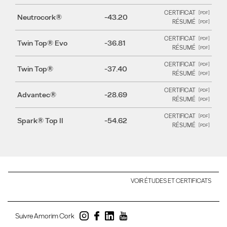
CERTIFICAT
Neutrocork®
-43.20
RÉSUMÉ
CERTIFICAT
Twin Top® Evo
-36.81
RÉSUMÉ
CERTIFICAT
Twin Top®
-37.40
RÉSUMÉ
CERTIFICAT
Advantec®
-28.69
RÉSUMÉ
CERTIFICAT
Spark® Top II
-54.62
RÉSUMÉ
VOIR ÉTUDES ET CERTIFICATS
Suivre Amorim Cork