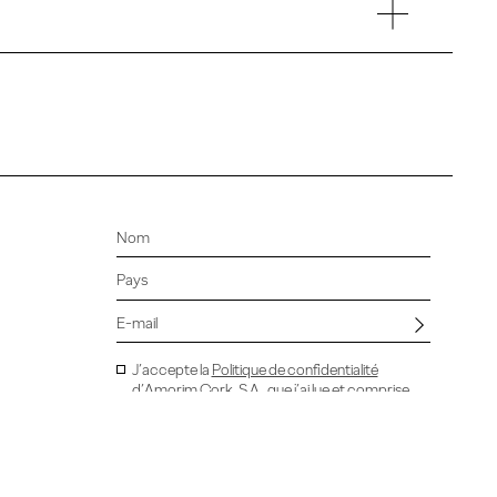
J’accepte la
Politique de confidentialité
d’Amorim Cork, S.A., que j’ai lue et comprise.