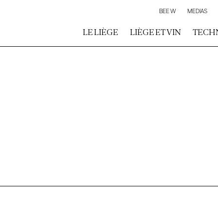
BEE W
MEDIAS
LE LIÈGE
LIÈGE ET VIN
TECH