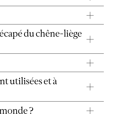
 décapé du chêne-liège
t utilisées et à
u monde ?