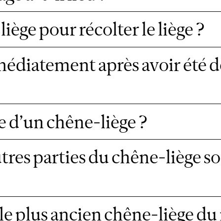
iège pour récolter le liège ?
immédiatement après avoir été
ie d’un chêne-liège ?
utres parties du chêne-liège son
t le plus ancien chêne-liège d