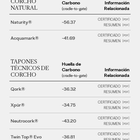
CORCHO
Carbono
Información
NATURAL
Relacionada
(cradle-to-gate)
CERTIFICADO
Naturity®
-56.37
RESUMEN
CERTIFICADO
Acquamark®
-41.69
RESUMEN
TAPONES
Huella de
TÉCNICOS DE
Carbono
Información
CORCHO
Relacionada
(cradle-to-gate)
CERTIFICADO
Qork®
-36.32
RESUMEN
CERTIFICADO
Xpür®
-34.75
RESUMEN
CERTIFICADO
Neutrocork®
-43.20
RESUMEN
CERTIFICADO
Twin Top® Evo
-36.81
RESUMEN