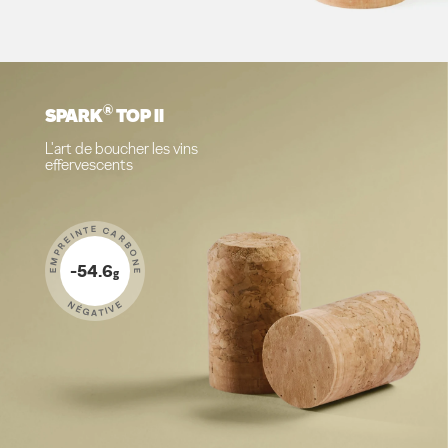
®
SPARK
TOP II
L'art de boucher les vins
effervescents
EMPREINTE CARBONE
-54.6
g
NÉGATIVE