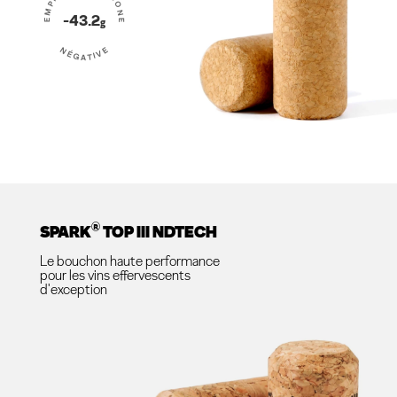
EMPREINTE CARBONE
-43.2
g
NÉGATIVE
®
SPARK
TOP III NDTECH
Le bouchon haute performance
pour les vins effervescents
d'exception