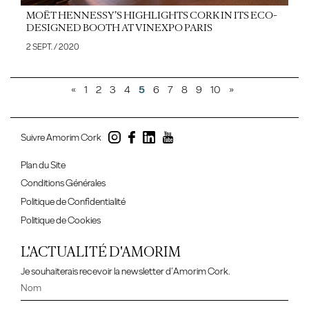
MOËT HENNESSY’S HIGHLIGHTS CORK IN ITS ECO-
DESIGNED BOOTH AT VINEXPO PARIS
2 SEPT. / 2020
«
1
2
3
4
5
6
7
8
9
10
»
Suivre Amorim Cork
Plan du Site
Conditions Générales
Politique de Confidentialité
Politique de Cookies
L'ACTUALITÉ D'AMORIM
Je souhaiterais recevoir la newsletter d’Amorim Cork.