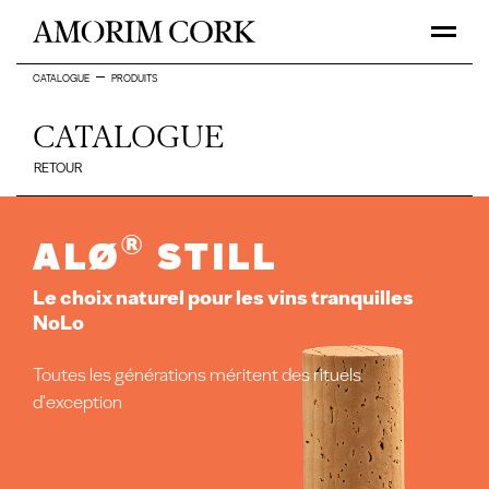
CATALOGUE
PRODUITS
CATALOGUE
RETOUR
®
ALØ
Still
Le choix naturel pour les vins tranquilles
NoLo
Toutes les générations méritent des rituels
d'exception