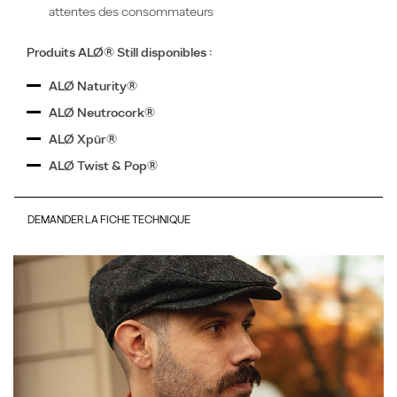
attentes des consommateurs
Produits ALØ® Still disponibles :
ALØ Naturity®
ALØ Neutrocork®
ALØ Xpür®
ALØ Twist & Pop
®
DEMANDER LA FICHE TECHNIQUE