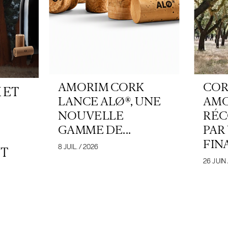
AMORIM CORK
COR
 ET
LANCE ALØ®, UNE
AM
NOUVELLE
RÉC
GAMME DE...
PAR
FIN
8 JUIL. / 2026
T
26 JUIN