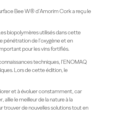
de surface Bee W® d’Amorim Cork a reçu le
es biopolymères utilisés dans cette
 de pénétration de l’oxygène et en
portant pour les vins fortifiés.
es connaissances techniques, l’ENOMAQ
ues. Lors de cette édition, le
liorer et à évoluer constamment, car
llie le meilleur de la nature à la
r trouver de nouvelles solutions tout en