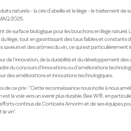
its naturels - la cire d’abeille et le liège - le traitement 
NOMAQ 2025.
de surface biologique pour les bouchons en liège naturel. L
 du liège, tout en garantissant des taux faibles et constants
 saveurs et des arômes du vin, ce qui est particulièrement im
ur de l’innovation, de la durabilité et du développement d
dre du concours d’innovations ou d’améliorations technologiq
pour des améliorations et innovations technologiques.
s de ce prix : “Cette reconnaissance nous incite à nous amé
 la voie vers un avenir plus durable. Bee W®, en particulier, a
s efforts continus de Corticeira Amorim et de ses équipes pou
 le vin”.