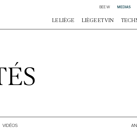
BEE W
MEDIAS
LE LIÈGE
LIÈGE ET VIN
TECH
TÉS
VIDÉOS