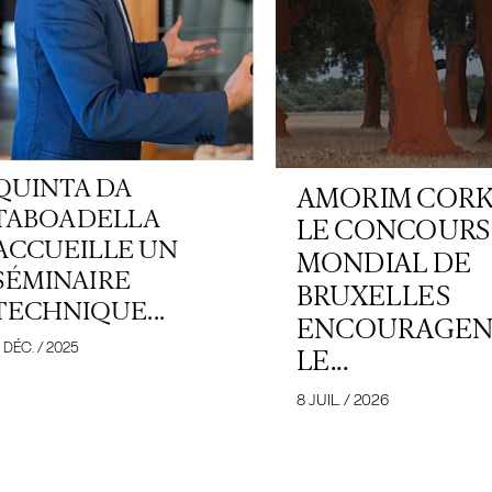
QUINTA DA
AMORIM CORK
TABOADELLA
LE CONCOURS
ACCUEILLE UN
MONDIAL DE
SÉMINAIRE
BRUXELLES
TECHNIQUE...
ENCOURAGEN
 DÉC. / 2025
LE...
8 JUIL. / 2026