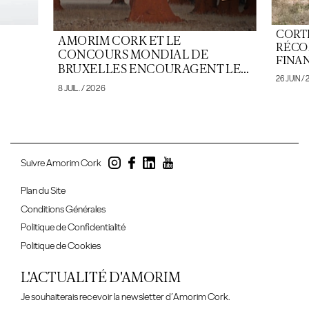
CORT
AMORIM CORK ET LE
RÉCO
CONCOURS MONDIAL DE
FINA
BRUXELLES ENCOURAGENT LE...
26 JUIN /
8 JUIL. / 2026
Suivre Amorim Cork
Plan du Site
Conditions Générales
Politique de Confidentialité
Politique de Cookies
L'ACTUALITÉ D'AMORIM
Je souhaiterais recevoir la newsletter d’Amorim Cork.