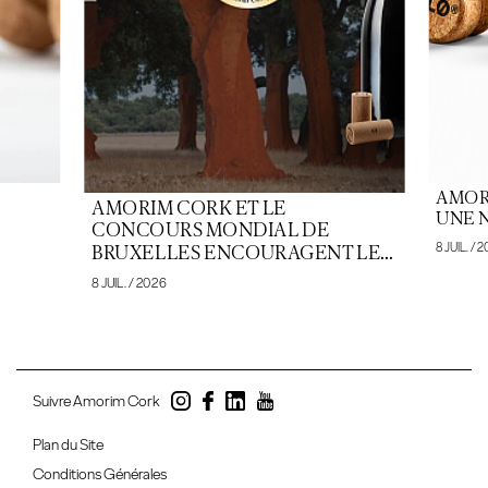
AMOR
AMORIM CORK ET LE
UNE 
CONCOURS MONDIAL DE
8 JUIL. / 
BRUXELLES ENCOURAGENT LE...
8 JUIL. / 2026
Suivre Amorim Cork
Plan du Site
Conditions Générales