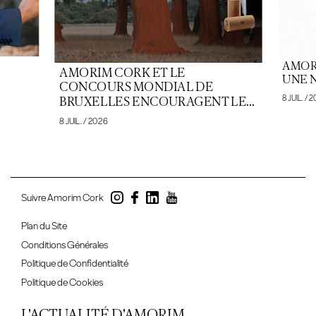
AMOR
AMORIM CORK ET LE
E
UNE 
CONCOURS MONDIAL DE
8 JUIL. / 
BRUXELLES ENCOURAGENT LE...
8 JUIL. / 2026
Suivre Amorim Cork
Plan du Site
Conditions Générales
Politique de Confidentialité
Politique de Cookies
L'ACTUALITÉ D'AMORIM