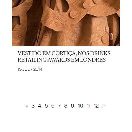
VESTIDO EM CORTIÇA, NOS DRINKS
RETAILING AWARDS EM LONDRES
15 JUL / 2014
«
3
4
5
6
7
8
9
10
11
12
»