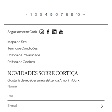
«
1
2
3
4
5
6
7
8
9
10
»
Seguir Amorim Cork
Mapa do Site
Termos e Condições
Política de Privacidade
Política de Cookies
NOVIDADES SOBRE CORTIÇA
Gostaria de receber a newsletter da Amorim Cork