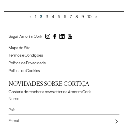
«
1
2
3
4
5
6
7
8
9
10
»
Seguir Amorim Cork
Mapa do Site
Termos e Condições
Política de Privacidade
Política de Cookies
NOVIDADES SOBRE CORTIÇA
Gostaria de receber a newsletter da Amorim Cork